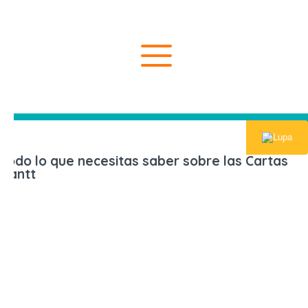
Inicio
Todo lo qu
Todo lo que necesitas saber sobre las Cartas
Gantt