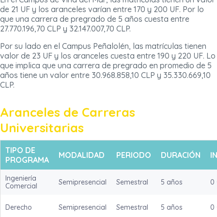
de 21 UF y los aranceles varían entre 170 y 200 UF. Por lo
que una carrera de pregrado de 5 años cuesta entre
27.770.196,70 CLP y 32.147.007,70 CLP.
Por su lado en el Campus Peñalolén, las matrículas tienen
valor de 23 UF y los aranceles cuesta entre 190 y 220 UF. Lo
que implica que una carrera de pregrado en promedio de 5
años tiene un valor entre 30.968.858,10 CLP y 35.330.669,10
CLP.
Aranceles de Carreras
Universitarias
TIPO DE
MODALIDAD
PERIODO
DURACIÓN
I
PROGRAMA
Ingeniería
Semipresencial
Semestral
5 años
0
Comercial
Derecho
Semipresencial
Semestral
5 años
0