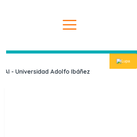
Inicio
Universida
UAI - Universidad Adolfo Ibáñez