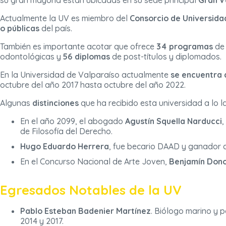
su gran mayoría están ubicadas en su sede principal
Gran V
Actualmente la UV es miembro del
Consorcio de Universida
o
públicas
del país.
También es importante acotar que ofrece
34 programas
de 
odontológicas y
56 diplomas
de post-títulos y diplomados.​
En la Universidad de Valparaíso actualmente
se encuentra 
octubre del año 2017 hasta octubre del año 2022.
Algunas
distinciones
que ha recibido esta universidad a lo l
En el año 2099, el abogado
Agustín Squella Narducci
,
de Filosofía del Derecho.
Hugo Eduardo Herrera
, fue becario DAAD y ganador 
En el Concurso Nacional de Arte Joven,
Benjamín Don
Egresados Notables de la UV
Pablo Esteban Badenier Martínez
. Biólogo marino y p
2014 y 2017.