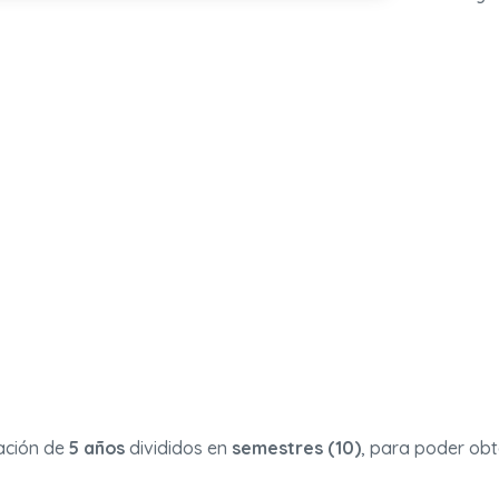
ación de
5 años
divididos en
semestres (10)
, para poder obte