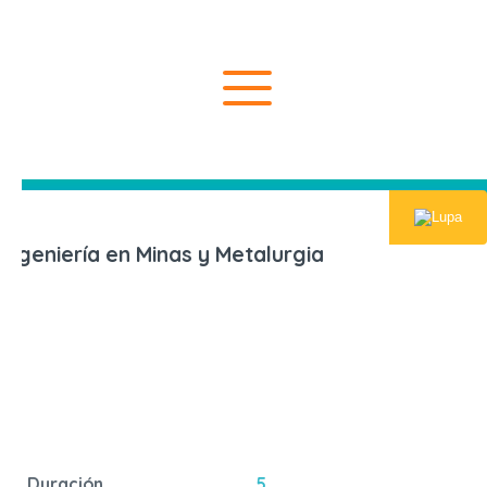
Inicio
Carreras U
Ingeniería en Minas y Metalurgia
Duración
5