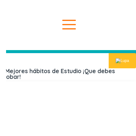
Inicio
5 Mejores 
5 Mejores hábitos de Estudio ¡Que debes
probar!