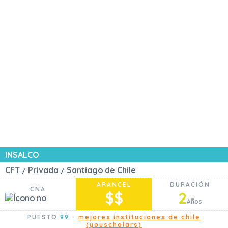
INSALCO
CFT
Privada
Santiago de Chile
/
/
ARANCEL
DURACIÓN
CNA
$$
2
Años
PUESTO
99
-
mejores instituciones de chile
(youscholars)