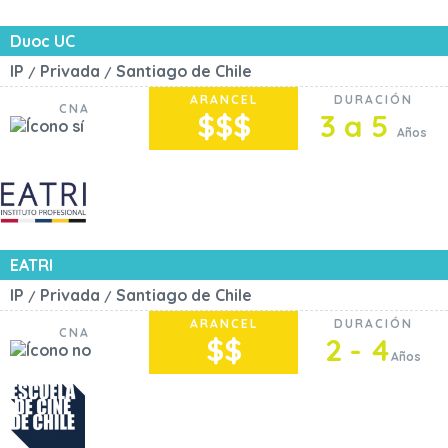
Duoc UC
IP
Privada
Santiago de Chile
/
/
ARANCEL
DURACIÓN
CNA
$$$
3 a 5
Años
EATRI
IP
Privada
Santiago de Chile
/
/
ARANCEL
DURACIÓN
CNA
$$
2 - 4
Años