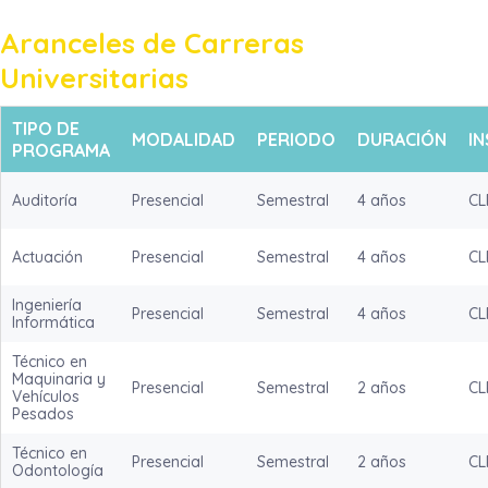
Aranceles de Carreras
Universitarias
TIPO DE
MODALIDAD
PERIODO
DURACIÓN
IN
PROGRAMA
Auditoría
Presencial
Semestral
4 años
CL
Actuación
Presencial
Semestral
4 años
CL
Ingeniería
Presencial
Semestral
4 años
CL
Informática
Técnico en
Maquinaria y
Presencial
Semestral
2 años
CL
Vehículos
Pesados
Técnico en
Presencial
Semestral
2 años
CL
Odontología