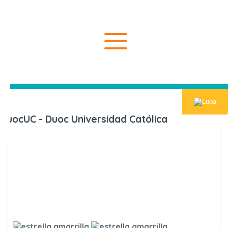
Inicio
Universida
DuocUC - Duoc Universidad Católica