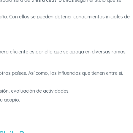
estudio será de
tres a cuatro años
según el título que se
año. Con ellos se pueden obtener conocimientos iniciales de
ra eficiente es por ello que se apoya en diversas ramas.
os países. Así como, las influencias que tienen entre sí.
sión, evaluación de actividades.
u acopio.