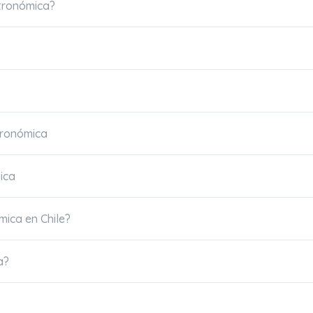
stronómica?
tronómica
ica
mica en Chile?
a?