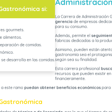
Administració
Gastronómica si:
La Carrera de Administración 
gerencia
de empresas dedicada
para su consumo.
tes gourmets.
Además, permite el
seguimient
e alimentos.
fabricas dedicadas a la produc
preparación de comidas.
Asimismo, pueden están atent
onómico.
gastronomía sea el protagonis
según sea su finalidad.
e se desarrolla en las comidas.
Esta carrera profesional
busca
recursos que pueden existir e
financieramente.
 a este ramo
puedan obtener beneficios económicos
para 
 Gastronómica