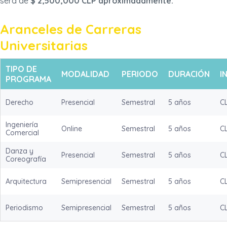
será de
$ 2,500,000 CLP aproximadamente.
Aranceles de Carreras
Universitarias
TIPO DE
MODALIDAD
PERIODO
DURACIÓN
I
PROGRAMA
Derecho
Presencial
Semestral
5 años
C
Ingeniería
Online
Semestral
5 años
C
Comercial
Danza y
Presencial
Semestral
5 años
C
Coreografía
Arquitectura
Semipresencial
Semestral
5 años
C
Periodismo
Semipresencial
Semestral
5 años
C