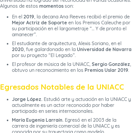
universidad ha logrado ser reconocida en varias ocasiones.
Algunos de estos
momentos
son:
En el
2019
, la decana Ana Reeves recibió el premio de
Mejor Actriz de Soporte
en los Premios Caleuche por
su participación en el largometraje “… Y de pronto el
amanecer”.
El estudiante de arquitectura, Alexis Soriano, en el
2020
, fue galardonado en la
Universidad de Navarra
por su proyecto “El Legado”.
El profesor de música de la UNIACC,
Sergio González
,
obtuvo un reconocimiento en los
Premios Uslar 2019
.
Egresados Notables de la UNIACC
Jorge López.
Estudió arte y actuación en la UNIACC y
actualmente es un actor reconocido por haber
participado en series internacionales.
María Eugenia Larraín.
Egresó en el 2003 de la
carrera de ingeniería comercial de la UNIACC y es
conocida por su trayectoria como modelo.