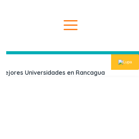
Inicio
Las Mejore
Mejores Universidades en Rancagua