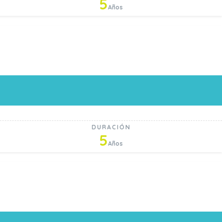
5
Años
DURACIÓN
5
Años