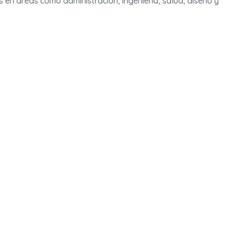
s en áreas como administración, ingeniería, salud, diseño y